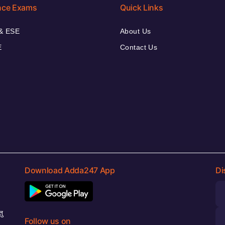
nce Exams
Quick Links
& ESE
About Us
E
Contact Us
Download Adda247 App
Di
।
तु
Follow us on