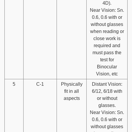
4D).
Near Vision: Sn.
0.6, 0.6 with or
without glasses
when reading or
close work is
required and
must pass the
test for
Binocular
Vision, etc
5
C-1
Physically
Distant Vision:
fit in all
6/12, 6/18 with
aspects
or without
glasses.
Near Vision: Sn.
0.6, 0.6 with or
without glasses