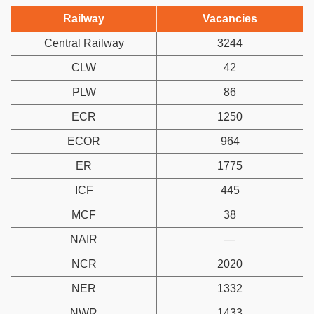
Railway
Vacancies
Central Railway
3244
CLW
42
PLW
86
ECR
1250
ECOR
964
ER
1775
ICF
445
MCF
38
NAIR
—
NCR
2020
NER
1332
NWR
1433