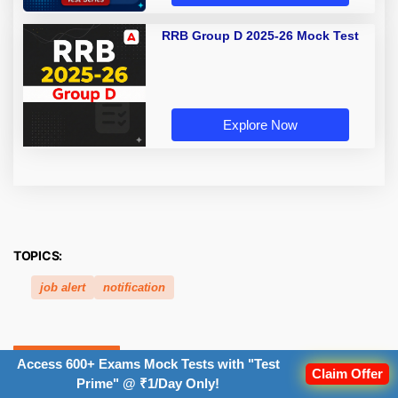
RRB Group D 2025-26 Mock Test
Explore Now
TOPICS:
job alert
notification
Related Posts
Access 600+ Exams Mock Tests with "Test
Claim Offer
Prime" @ ₹1/Day Only!