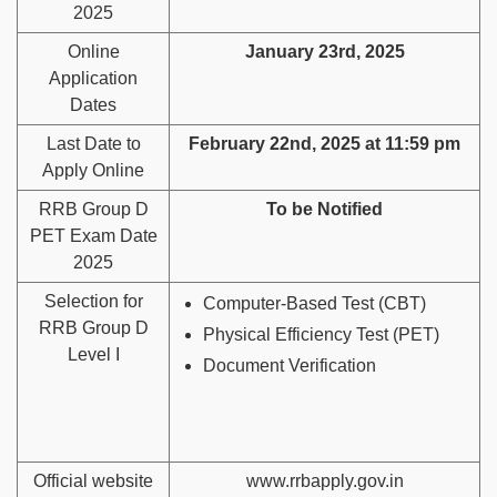
2025
Online
January 23rd, 2025
Application
Dates
Last Date to
February 22nd, 2025 at 11:59 pm
Apply Online
RRB Group D
To be Notified
PET Exam Date
2025
Selection for
Computer-Based Test (CBT)
RRB Group D
Physical Efficiency Test (PET)
Level I
Document Verification
Official website
www.rrbapply.gov.in