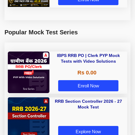
Popular Mock Test Series
IBPS RRB PO | Clerk PYP Mock
Tests with Video Solutions
Rs 0.00
Enroll Now
RRB Section Controller 2026 - 27
Mock Test
Explore Now