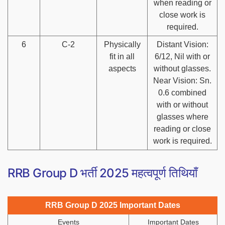
when reading or
close work is
required.
6
C-2
Physically
Distant Vision:
fit in all
6/12, Nil with or
aspects
without glasses.
Near Vision: Sn.
0.6 combined
with or without
glasses where
reading or close
work is required.
RRB Group D भर्ती 2025 महत्वपूर्ण तिथियाँ
RRB Group D 2025 Important Dates
Events
Important Dates