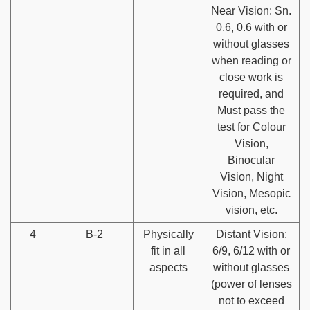
Near Vision: Sn.
0.6, 0.6 with or
without glasses
when reading or
close work is
required, and
Must pass the
test for Colour
Vision,
Binocular
Vision, Night
Vision, Mesopic
vision, etc.
4
B-2
Physically
Distant Vision:
fit in all
6/9, 6/12 with or
aspects
without glasses
(power of lenses
not to exceed