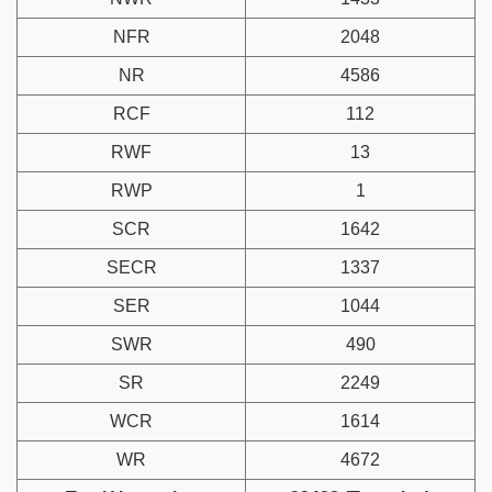
NFR
2048
NR
4586
RCF
112
RWF
13
RWP
1
SCR
1642
SECR
1337
SER
1044
SWR
490
SR
2249
WCR
1614
WR
4672