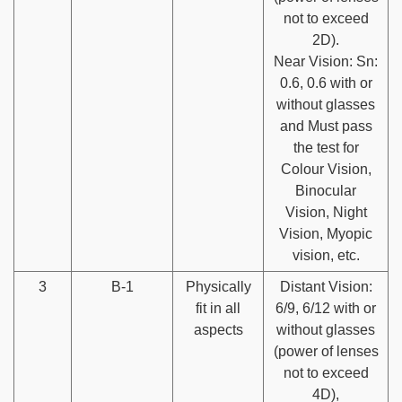
not to exceed
2D).
Near Vision: Sn:
0.6, 0.6 with or
without glasses
and Must pass
the test for
Colour Vision,
Binocular
Vision, Night
Vision, Myopic
vision, etc.
3
B-1
Physically
Distant Vision:
fit in all
6/9, 6/12 with or
aspects
without glasses
(power of lenses
not to exceed
4D),