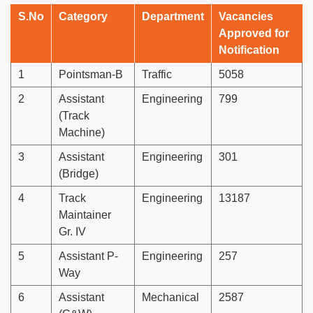
S.No
Category
Department
Vacancies
Approved for
Notification
1
Pointsman-B
Traffic
5058
2
Assistant
Engineering
799
(Track
Machine)
3
Assistant
Engineering
301
(Bridge)
4
Track
Engineering
13187
Maintainer
Gr. IV
5
Assistant P-
Engineering
257
Way
6
Assistant
Mechanical
2587