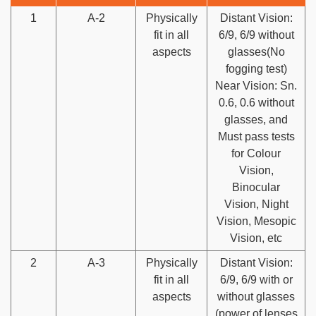
1
A-2
Physically
Distant Vision:
fit in all
6/9, 6/9 without
aspects
glasses(No
fogging test)
Near Vision: Sn.
0.6, 0.6 without
glasses, and
Must pass tests
for Colour
Vision,
Binocular
Vision, Night
Vision, Mesopic
Vision, etc
2
A-3
Physically
Distant Vision:
fit in all
6/9, 6/9 with or
aspects
without glasses
(power of lenses