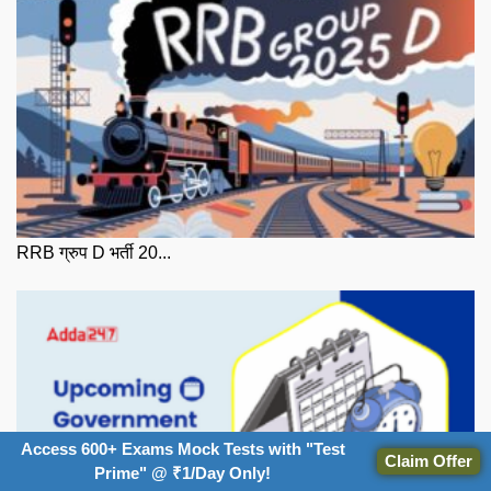
RRB ग्रुप D भर्ती 20...
Access 600+ Exams Mock Tests with "Test
Claim Offer
Prime" @ ₹1/Day Only!