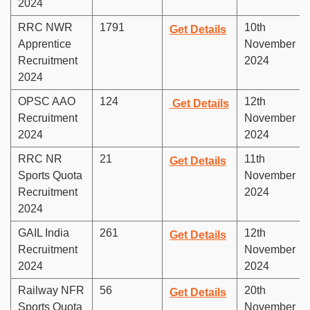
2024
RRC NWR
1791
10th
Get Details
Apprentice
November
Recruitment
2024
2024
OPSC AAO
124
12th
Get Details
Recruitment
November
2024
2024
RRC NR
21
11th
Get Details
Sports Quota
November
Recruitment
2024
2024
GAIL India
261
12th
Get Details
Recruitment
November
2024
2024
Railway NFR
56
20th
Get Details
Sports Quota
November