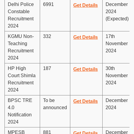
Delhi Police
6991
December
Get Details
Constable
2024
Recruitment
(Expected)
2024
KGMU Non-
332
17th
Get Details
Teaching
November
Recruitment
2024
2024
HP High
187
30th
Get Details
Court Shimla
November
Recruitment
2024
2024
BPSC TRE
To be
December
Get Details
4.0
announced
2024
Notification
2024
MPESB
881
December
Get Details