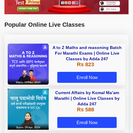
Popular Online Live Classes
A to Z Maths and reasoning Batch
For Marathi Exams | Online Live
Classes by Adda 247
Rs 823
Enroll Now
Current Affairs by Komal Ma’am
Marathi | Online Live Classes by
Adda 247
Rs 588
Enroll Now