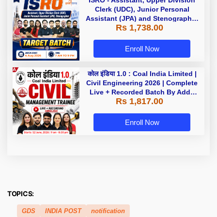
ISRO - Assistant, Upper Division
Clerk (UDC), Junior Personal
Assistant (JPA) and Stenographer
Rs 1,738.00
- Target Batch | Hinglish | Online
Live Classes by Adda 247
Enroll Now
कोल इंडिया 1.0 : Coal India Limited |
Civil Engineering 2026 | Complete
Live + Recorded Batch By Adda
Rs 1,817.00
247
Enroll Now
TOPICS:
GDS
INDIA POST
notification