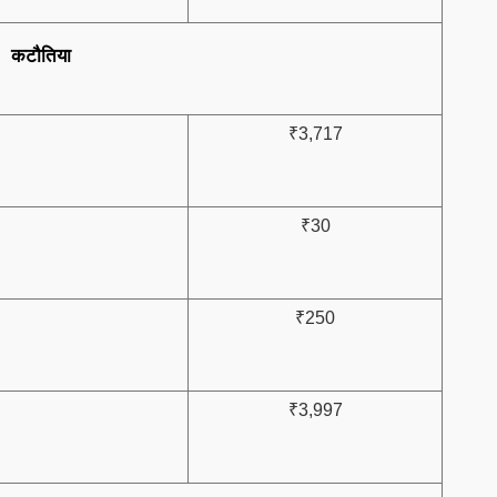
कटौतिया
₹3,717
₹30
₹250
₹3,997