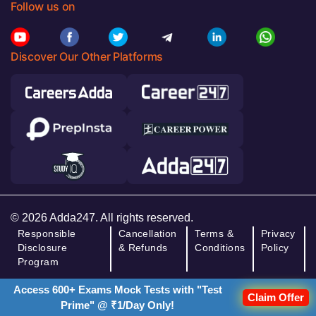
Follow us on
Discover Our Other Platforms
© 2026 Adda247. All rights reserved.
Responsible
Cancellation
Terms &
Privacy
Disclosure
& Refunds
Conditions
Policy
Program
Access 600+ Exams Mock Tests with "Test
Claim Offer
Prime" @ ₹1/Day Only!