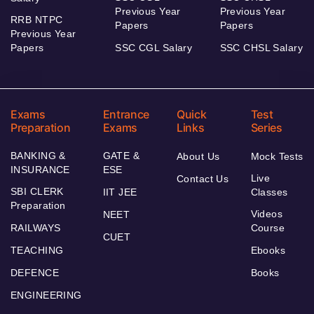
Previous Year
Previous Year
RRB NTPC
Papers
Papers
Previous Year
Papers
SSC CGL Salary
SSC CHSL Salary
Exams
Entrance
Quick
Test
Preparation
Exams
Links
Series
BANKING &
GATE &
About Us
Mock Tests
INSURANCE
ESE
Live
Contact Us
SBI CLERK
IIT JEE
Classes
Preparation
Videos
NEET
RAILWAYS
Course
CUET
TEACHING
Ebooks
DEFENCE
Books
ENGINEERING