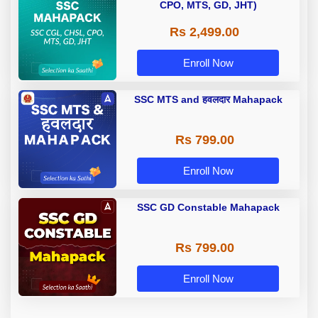
CPO, MTS, GD, JHT)
Rs 2,499.00
Enroll Now
SSC MTS and हवलदार Mahapack
Rs 799.00
Enroll Now
SSC GD Constable Mahapack
Rs 799.00
Enroll Now