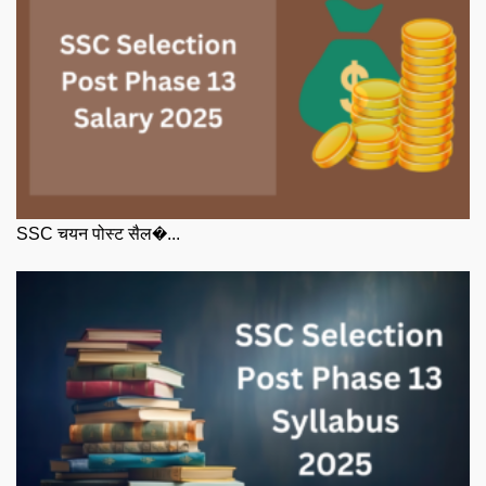
SSC चयन पोस्ट सैल�...