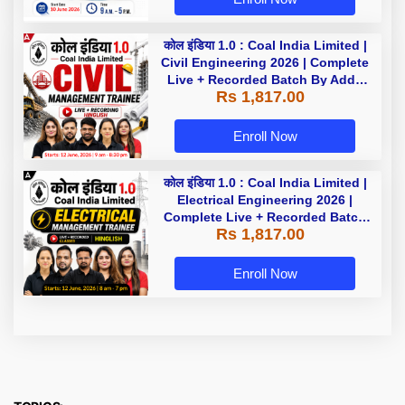
कोल इंडिया 1.0 : Coal India Limited |
Civil Engineering 2026 | Complete
Live + Recorded Batch By Adda
Rs 1,817.00
247
Enroll Now
कोल इंडिया 1.0 : Coal India Limited |
Electrical Engineering 2026 |
Complete Live + Recorded Batch
Rs 1,817.00
By Adda 247
Enroll Now