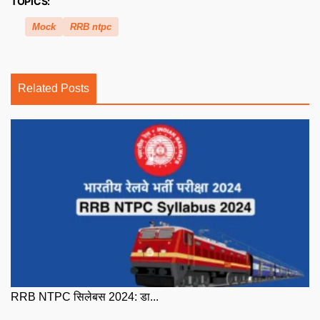
TOPICS:
Mock
RRB ntpc
Related Posts
RRB NTPC सिलेबस 2024: डा...