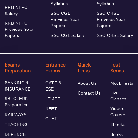
Syllabus
Syllabus
RRB NTPC
SSC CGL
SSC CHSL
Salary
Previous Year
Previous Year
RRB NTPC
Papers
Papers
Previous Year
Papers
SSC CGL Salary
SSC CHSL Salary
Exams
Entrance
Quick
Test
Preparation
Exams
Links
Series
BANKING &
GATE &
About Us
Mock Tests
INSURANCE
ESE
Live
Contact Us
SBI CLERK
IIT JEE
Classes
Preparation
Videos
NEET
RAILWAYS
Course
CUET
TEACHING
Ebooks
DEFENCE
Books