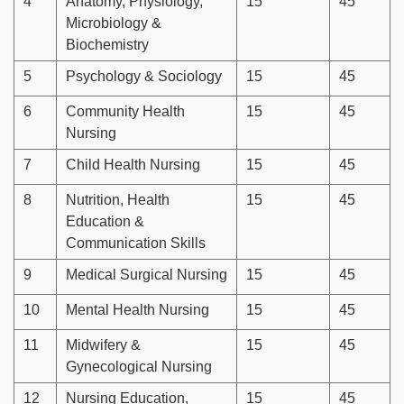
4
Anatomy, Physiology,
15
45
Microbiology &
Biochemistry
5
Psychology & Sociology
15
45
6
Community Health
15
45
Nursing
7
Child Health Nursing
15
45
8
Nutrition, Health
15
45
Education &
Communication Skills
9
Medical Surgical Nursing
15
45
10
Mental Health Nursing
15
45
11
Midwifery &
15
45
Gynecological Nursing
12
Nursing Education,
15
45