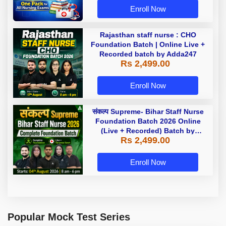
Enroll Now
Rajasthan staff nurse : CHO
Foundation Batch | Online Live +
Recorded batch by Adda247
Rs 2,499.00
Enroll Now
संकल्प Supreme- Bihar Staff Nurse
Foundation Batch 2026 Online
(Live + Recorded) Batch by
Rs 2,499.00
Adda247
Enroll Now
Popular Mock Test Series