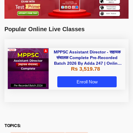
Popular Online Live Classes
MPPSC Assistant Director - सहायक
संचालक Complete Pre-Recorded
Batch 2026 By Adda 247 | Online
Rs 3,519.78
Live Classes by Adda 247
Enroll Now
TOPICS: