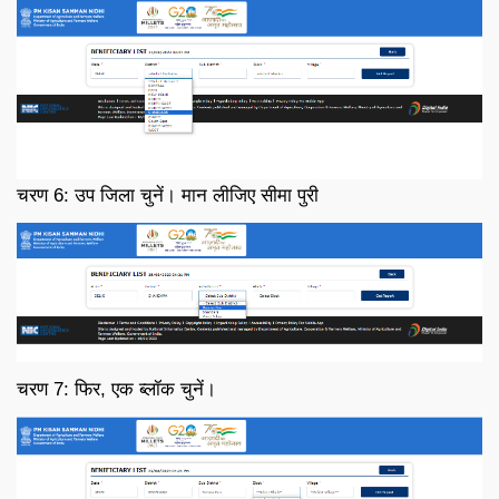
चरण 6: उप जिला चुनें। मान लीजिए सीमा पुरी
चरण 7: फिर, एक ब्लॉक चुनें।