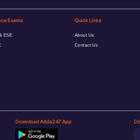
nce Exams
Quick Links
& ESE
About Us
E
Contact Us
Download Adda247 App
Di