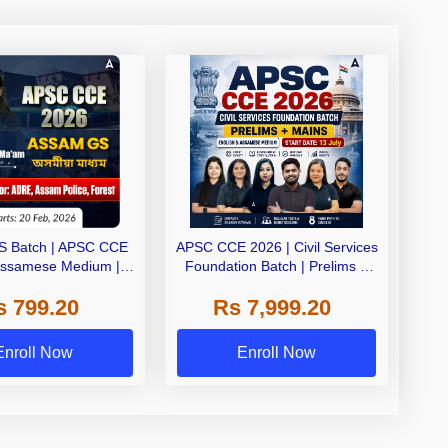
S Batch | APSC CCE
APSC CCE 2026 | Civil Services
Assamese Medium |
Foundation Batch | Prelims +
ive Classes by Adda
Mains | English + অসমীয়া মাধ্যম |
s 799.20
Rs 7,999.20
247
Online Live Classes by
Adda247
Enroll Now
Enroll Now