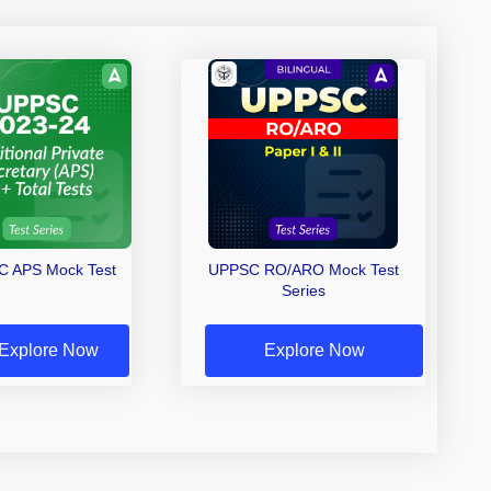
 APS Mock Test
UPPSC RO/ARO Mock Test
Series
Explore Now
Explore Now