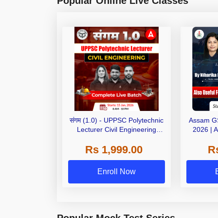
Popular Online Live Classes
संगम (1.0) - UPPSC Polytechnic
Assam G
Lecturer Civil Engineering
2026 | 
Complete Live Batch 2026 |
Online L
Rs 1,999.00
R
Hinglish | Online Live Classes
by Adda 247
Enroll Now
Popular Mock Test Series