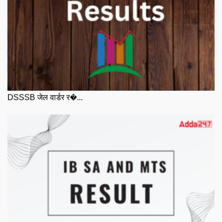
DSSSB जेल वार्डर र�...