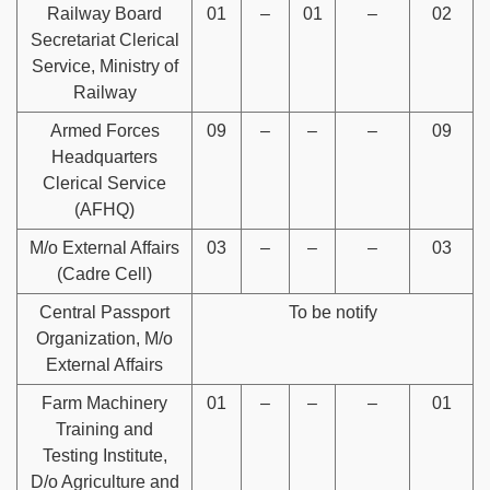
Railway Board
01
–
01
–
02
Secretariat Clerical
Service, Ministry of
Railway
Armed Forces
09
–
–
–
09
Headquarters
Clerical Service
(AFHQ)
M/o External Affairs
03
–
–
–
03
(Cadre Cell)
Central Passport
To be notify
Organization, M/o
External Affairs
Farm Machinery
01
–
–
–
01
Training and
Testing Institute,
D/o Agriculture and