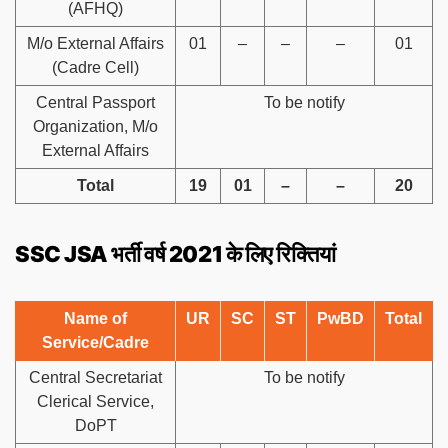
(AFHQ)
M/o External Affairs
01
–
–
–
01
(Cadre Cell)
Central Passport
To be notify
Organization, M/o
External Affairs
Total
19
01
–
–
20
SSC JSA भर्ती वर्ष 2021 के लिए रिक्तियां
Name of
UR
SC
ST
PwBD
Total
Service/Cadre
Central Secretariat
To be notify
Clerical Service,
DoPT