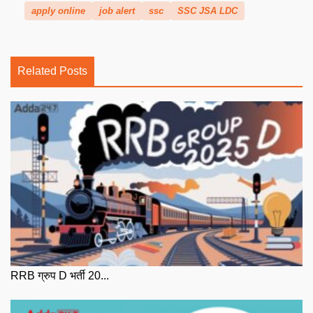
apply online
job alert
ssc
SSC JSA LDC
Related Posts
RRB ग्रुप D भर्ती 20...