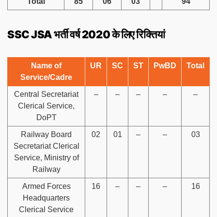
Total
85
06
03
94
SSC JSA भर्ती वर्ष 2020 के लिए रिक्तियां
Name of
UR
SC
ST
PwBD
Total
Service/Cadre
Central Secretariat
–
–
–
–
–
Clerical Service,
DoPT
Railway Board
02
01
–
–
03
Secretariat Clerical
Service, Ministry of
Railway
Armed Forces
16
–
–
–
16
Headquarters
Clerical Service