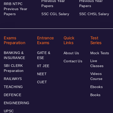
Previous Year
Previous Year
RRB NTPC
Papers
Papers
Previous Year
Papers
SSC CGL Salary
SSC CHSL Salary
Exams
Entrance
Quick
Test
Preparation
Exams
Links
Series
BANKING &
GATE &
About Us
Mock Tests
INSURANCE
ESE
Live
Contact Us
SBI CLERK
IIT JEE
Classes
Preparation
Videos
NEET
RAILWAYS
Course
CUET
TEACHING
Ebooks
DEFENCE
Books
ENGINEERING
UPSC