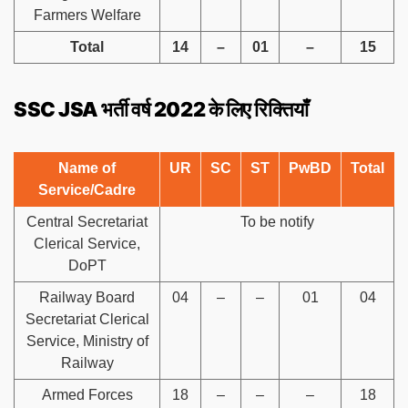
Farmers Welfare
Total
14
–
01
–
15
SSC JSA भर्ती वर्ष 2022 के लिए रिक्तियाँ
Name of
UR
SC
ST
PwBD
Total
Service/Cadre
Central Secretariat
To be notify
Clerical Service,
DoPT
Railway Board
04
–
–
01
04
Secretariat Clerical
Service, Ministry of
Railway
Armed Forces
18
–
–
–
18