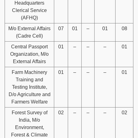
Headquarters
Clerical Service
(AFHQ)
M/o External Affairs
07
01
–
01
08
(Cadre Cell)
Central Passport
01
–
–
–
01
Organization, M/o
External Affairs
Farm Machinery
01
–
–
–
01
Training and
Testing Institute,
D/o Agriculture and
Farmers Welfare
Forest Survey of
02
–
–
–
02
India, M/o
Environment,
Forest & Climate