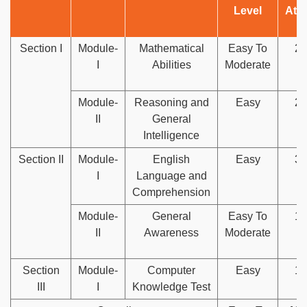
Level
Att
Section I
Module-
Mathematical
Easy To
24
I
Abilities
Moderate
Module-
Reasoning and
Easy
27
II
General
Intelligence
Section II
Module-
English
Easy
39
I
Language and
Comprehension
Module-
General
Easy To
17
II
Awareness
Moderate
Section
Module-
Computer
Easy
15
III
I
Knowledge Test