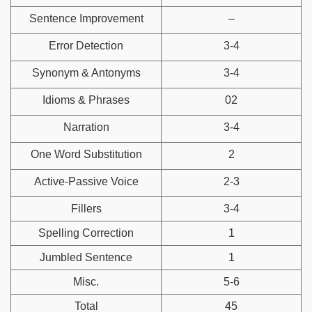
Sentence Improvement
–
Error Detection
3-4
Synonym & Antonyms
3-4
Idioms & Phrases
02
Narration
3-4
One Word Substitution
2
Active-Passive Voice
2-3
Fillers
3-4
Spelling Correction
1
Jumbled Sentence
1
Misc.
5-6
Total
45