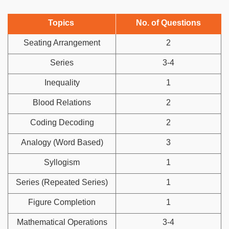
Topics
No. of Questions
Seating Arrangement
2
Series
3-4
Inequality
1
Blood Relations
2
Coding Decoding
2
Analogy (Word Based)
3
Syllogism
1
Series (Repeated Series)
1
Figure Completion
1
Mathematical Operations
3-4