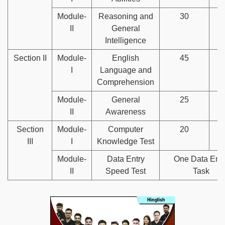
Module-
Reasoning and
30
II
General
Intelligence
Section II
Module-
English
45
1
I
Language and
Comprehension
Module-
General
25
II
Awareness
Section
Module-
Computer
20
III
I
Knowledge Test
Module-
Data Entry
One Data Entr
II
Speed Test
Task