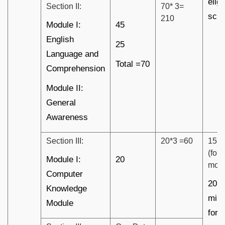
eligi
Section II:
70* 3=
scri
210
Module I:
45
English
25
Language and
Total =70
Comprehension
Module II:
General
Awareness
Section III:
20*3 =60
15 M
(for
Module I:
20
modu
Computer
20
Knowledge
minu
Module
for 