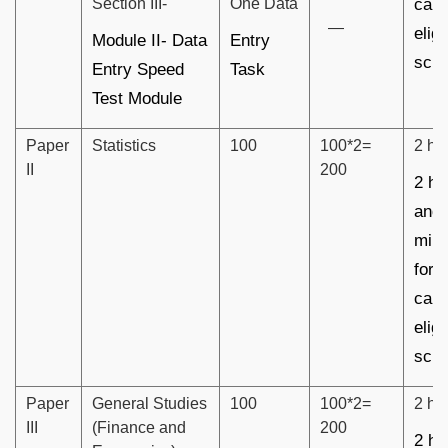
Section III-
One Data
cand
—
eligi
Module II- Data
Entry
scri
Entry Speed
Task
Test Module
Paper
Statistics
100
100*2=
2 ho
II
200
2 ho
and 
minu
for 
cand
eligi
scri
Paper
General Studies
100
100*2=
2 ho
III
(Finance and
200
2 ho