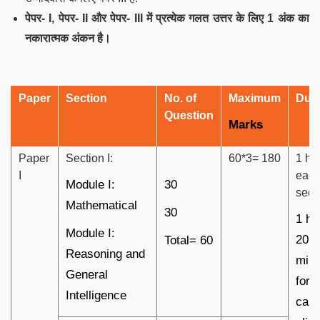
पेपर- I, पेपर- II और पेपर- III में प्रत्येक गलत उत्तर के लिए 1 अंक का
नकारात्मक अंकन है।
Paper
Section
No. of
Maximum
Dura
Question
Marks
Paper
Section I:
60*3= 180
1 hou
I
eac
Module I:
30
sect
Mathematical
30
1 ho
Module I:
20
Total= 60
Reasoning and
minu
General
for 
Intelligence
cand