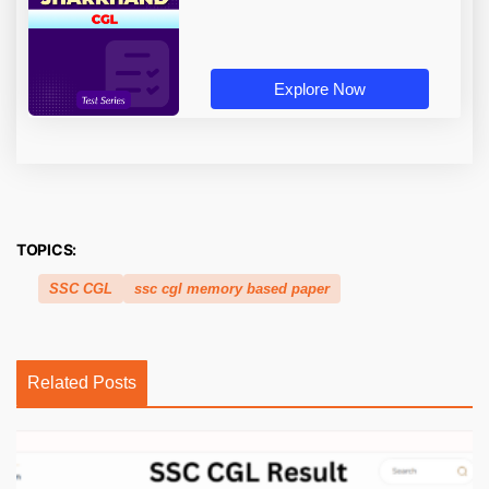
Explore Now
TOPICS:
SSC CGL
ssc cgl memory based paper
Related Posts