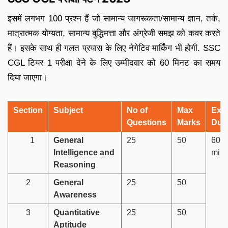
इसमें लगभग 100 प्रश्न हैं जो सामान्य जागरूकता/सामान्य ज्ञान, तर्क,
मात्रात्मक योग्यता, सामान्य बुद्धिमत्ता और अंग्रेजी समझ को कवर करते
हैं। इसके साथ ही गलत प्रयास के लिए नेगेटिव मार्किंग भी होगी. SSC
CGL टियर 1 परीक्षा देने के लिए उम्मीदवार को 60 मिनट का समय
दिया जाएगा।
Section
Subject
No of
Max
Exa
Questions
Marks
Dura
1
General
25
50
60
Intelligence and
minu
Reasoning
2
General
25
50
Awareness
3
Quantitative
25
50
Aptitude