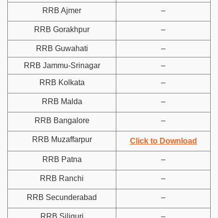
RRB Ajmer
–
RRB Gorakhpur
–
RRB Guwahati
–
RRB Jammu-Srinagar
–
RRB Kolkata
–
RRB Malda
–
RRB Bangalore
–
RRB Muzaffarpur
Click to Download
RRB Patna
–
RRB Ranchi
–
RRB Secunderabad
–
RRB Siliguri
–