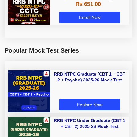
Rs 651.00
Live Classes By Adda247
Enroll Now
Popular Mock Test Series
RRB NTPC Graduate (CBT 1 + CBT
2 + Psycho) 2025-26 Mock Test
Explore Now
RRB NTPC Under Graduate (CBT 1
+ CBT 2) 2025-26 Mock Test