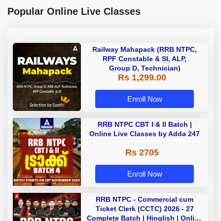
Popular Online Live Classes
Railway Mahapack (RRB NTPC,
RPF Constable & SI, ALP,
Group D, Technician)
Rs 1,299.00
Enroll Now
RRB NTPC CBT I & II Batch |
Online Live Classes by Adda 247
Rs 2705
Enroll Now
RRB NTPC - Commercial cum
Ticket Clerk (CCTC) 2026 - 27
Complete Batch | Hinglish | Online