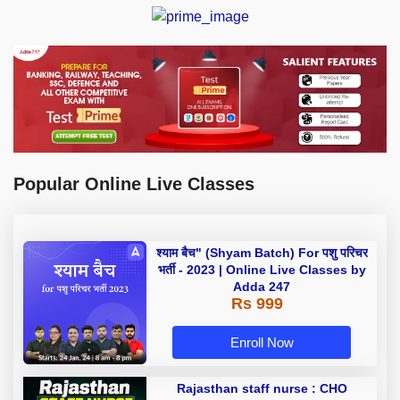
Popular Online Live Classes
श्याम बैच" (Shyam Batch) For पशु परिचर
भर्ती - 2023 | Online Live Classes by
Adda 247
Rs 999
Enroll Now
Rajasthan staff nurse : CHO