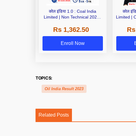
कोल इंडिया 1.0 : Coal India
कोल इंडिया 1.0
Limited | Non Technical 2026 |
Limited | 
Live + Recorded Batch By Adda
| Comple
Rs 1,362.50
Rs
247
Bat
Enroll Now
TOPICS:
Oil India Result 2023
Related Posts