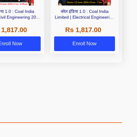
 : Coal India
कोल इंडिया 1.0 : Coal India
Civil Engineering 2026
Limited | Electrical Engineering
te Live + Recorded
2026 | Complete Live +
 1,817.00
Rs 1,817.00
ch By Adda 247
Recorded Batch By Adda 247
Enroll Now
Enroll Now