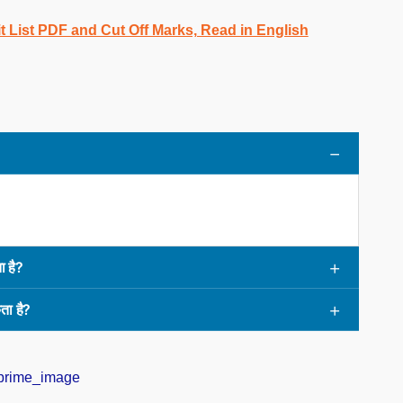
t List PDF and Cut Off Marks, Read in English
ा है?
ता है?