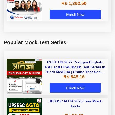
Rs 1,362.50
Enroll Now
Popular Mock Test Series
CUET UG 2027 Pratigya English,
GAT and Hindi Mock Test Series in
Hindi Medium | Online Test Series
Rs 848.16
By Adda247
Enroll Now
UPSSSC AGTA 2026 Free Mock
Tests