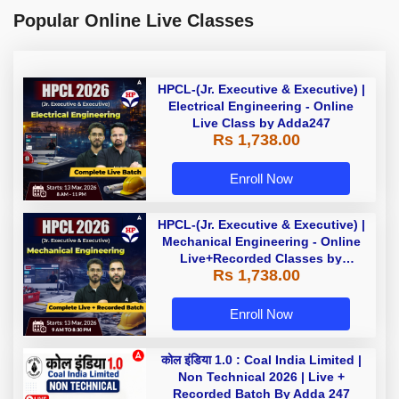
Popular Online Live Classes
HPCL-(Jr. Executive & Executive) |
Electrical Engineering - Online
Live Class by Adda247
Rs 1,738.00
Enroll Now
HPCL-(Jr. Executive & Executive) |
Mechanical Engineering - Online
Live+Recorded Classes by
Rs 1,738.00
Adda247
Enroll Now
कोल इंडिया 1.0 : Coal India Limited |
Non Technical 2026 | Live +
Recorded Batch By Adda 247