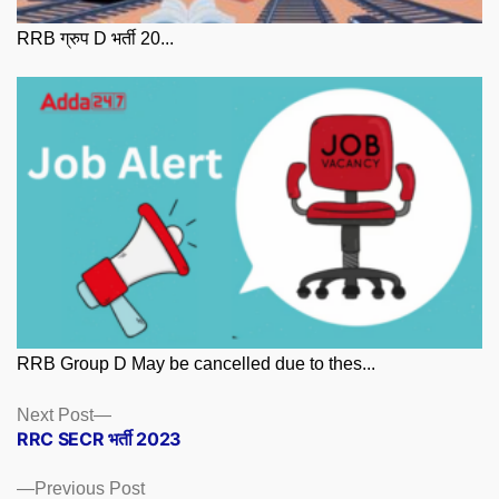
RRB ग्रुप D भर्ती 20...
RRB Group D May be cancelled due to thes...
Posts
Next
Next Post
post:
RRC SECR भर्ती 2023
navigation
Previous
Previous Post