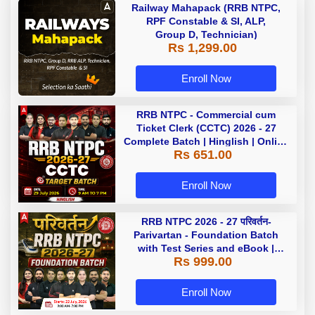
Railway Mahapack (RRB NTPC,
RPF Constable & SI, ALP,
Group D, Technician)
Rs 1,299.00
Enroll Now
RRB NTPC - Commercial cum
Ticket Clerk (CCTC) 2026 - 27
Complete Batch | Hinglish | Online
Rs 651.00
Live Classes By Adda247
Enroll Now
RRB NTPC 2026 - 27 परिवर्तन-
Parivartan - Foundation Batch
with Test Series and eBook |
Rs 999.00
Hinglish | Online Live Classes By
Adda247
Enroll Now