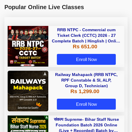
Popular Online Live Classes
RRB NTPC - Commercial cum
Ticket Clerk (CCTC) 2026 - 27
Complete Batch | Hinglish | Online
Rs 651.00
Live Classes By Adda247
Enroll Now
Railway Mahapack (RRB NTPC,
RPF Constable & SI, ALP,
Group D, Technician)
Rs 1,299.00
Enroll Now
संकल्प Supreme- Bihar Staff Nurse
Foundation Batch 2026 Online
(Live + Recorded) Batch by