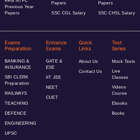
RRB NTPC
Papers
Papers
Previous Year
Papers
SSC CGL Salary
SSC CHSL Salary
Exams
Entrance
Quick
Test
Preparation
Exams
Links
Series
BANKING &
GATE &
About Us
Mock Tests
INSURANCE
ESE
Live
Contact Us
SBI CLERK
IIT JEE
Classes
Preparation
Videos
NEET
RAILWAYS
Course
CUET
TEACHING
Ebooks
DEFENCE
Books
ENGINEERING
UPSC