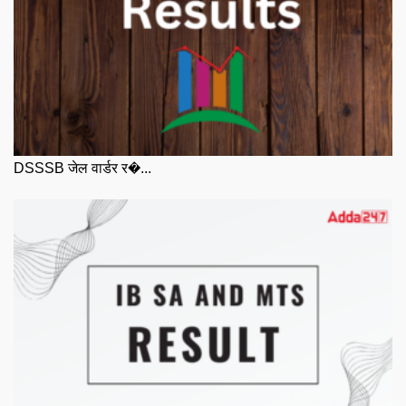
DSSSB जेल वार्डर र�...