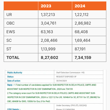
2023
2024
UR
1,37,213
1,22,112
OBC
3,04,761
2,86,982
EWS
63,163
68,408
SC
2,08,466
1,69,464
ST
1,13,999
87,191
TOTAL
8,27,602
7,34,159