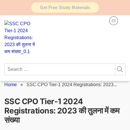
Skip
Get Free Study Materials
to
content
Search
for:
Home
»
SSC CPO Tier-1 2024 Registrations: 2023...
SSC CPO Tier-1 2024
Registrations: 2023 की तुलना में कम
संख्या