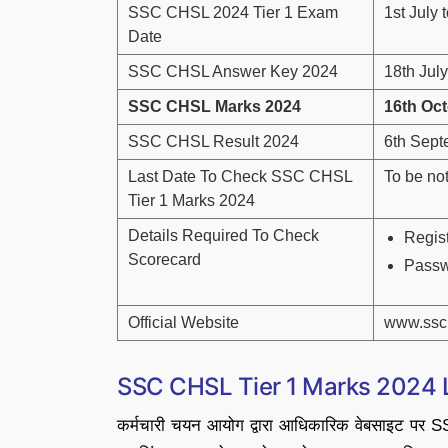
SSC CHSL 2024 Tier 1 Exam
1st July 
Date
SSC CHSL Answer Key 2024
18th Jul
SSC CHSL Marks 2024
16th Oc
SSC CHSL Result 2024
6th Sept
Last Date To Check SSC CHSL
To be not
Tier 1 Marks 2024
Details Required To Check
Regist
Scorecard
Pass
Official Website
www.ssc.
SSC CHSL Tier 1 Marks 2024 
कर्मचारी चयन आयोग द्वारा आधिकारिक वेबसाइट पर S