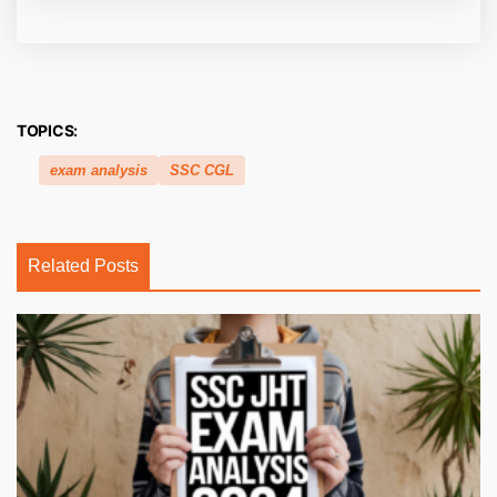
TOPICS:
exam analysis
SSC CGL
Related Posts