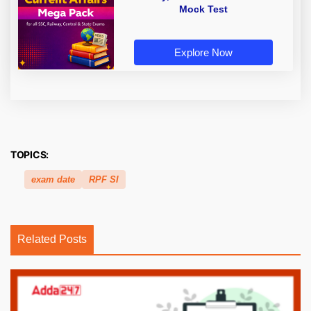
Mock Test
Explore Now
TOPICS:
exam date
RPF SI
Related Posts