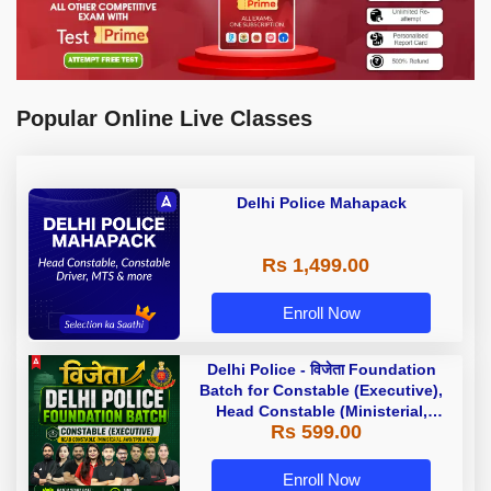
Popular Online Live Classes
Delhi Police Mahapack
Rs 1,499.00
Enroll Now
Delhi Police - विजेता Foundation
Batch for Constable (Executive),
Head Constable (Ministerial,
Rs 599.00
AWO/TPO) & more with Test Series
and Ebook | Hinglish | Online Live
Classes by Adda 247
Enroll Now