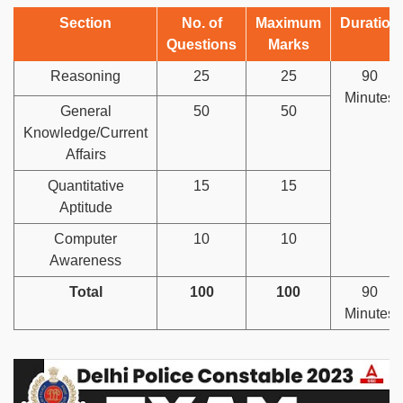
Section
No. of
Maximum
Duration
Questions
Marks
Reasoning
25
25
90
Minutes
General
50
50
Knowledge/Current
Affairs
Quantitative
15
15
Aptitude
Computer
10
10
Awareness
Total
100
100
90
Minutes