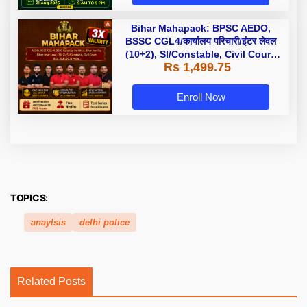
Bihar Mahapack: BPSC AEDO,
BSSC CGL4/कार्यालय परिचारी/इंटर लेवल
(10+2), SI/Constable, Civil Court,
Rs 1,499.75
B.Ed. D.El.Ed. & More
Enroll Now
TOPICS:
anaylsis
delhi police
Related Posts