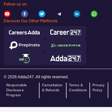
Follow us on
Discover Our Other Platforms
© 2026 Adda247. All rights reserved.
Responsible
Cancellation
Terms &
Privacy
Disclosure
& Refunds
Conditions
Policy
Program
Access 600+ Exams Mock Tests with "Test
Claim Offer
Prime" @ ₹1/Day Only!